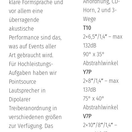
Anordnung, CD-
klare Formsprache und
Horn, 2 und 3-
vor allem eine
Wege
überragende
T10
akustische
2×6,5″/1,4″ – max
Performance sind das,
132dB
was auf Events aller
90° x 35°
Art gebraucht wird.
Abstrahlwinkel
Für Hochleistungs-
Y7P
Aufgaben haben wir
2×8″/1,4″ – max
Pointsource
137dB
Lautsprecher in
75° x 40°
Dipolarer
Abstrahlwinkel
Treiberanordnung in
V7P
verschiedenen größen
2×10″/8″/1,4″ –
zur Verfügung. Das