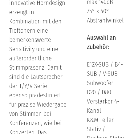
max 140dB
innovative Horndesign
75° x 40°
erzeugt in
Abstrahlwinkel
Kombination mit den
Tieftönern eine
Auswahl an
bemerkenswerte
Zubehör:
Sensitivity und eine
außerordentliche
E12X-SUB / B4-
Stimmpräsenz. Damit
SUB / V-SUB
sind die Lautsprecher
Subwoofer
der T/Y/V-Serie
D20 / D80
ebenso prädestiniert
Verstärker 4-
für präzise Wiedergabe
Kanal
von Stimmen bei
K&M Teller-
Konferenzen, wie bei
Stativ /
Konzerten. Das