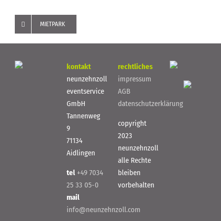
MIETPARK
kontakt
rechtliches
neunzehnzoll
impressum
eventservice
AGB
GmbH
datenschutzerklärung
Tannenweg
copyright
9
2023
71134
neunzehnzoll
Aidlingen
alle Rechte
tel
+49 7034
bleiben
25 33 05-0
vorbehalten
mail
info@neunzehnzoll.com