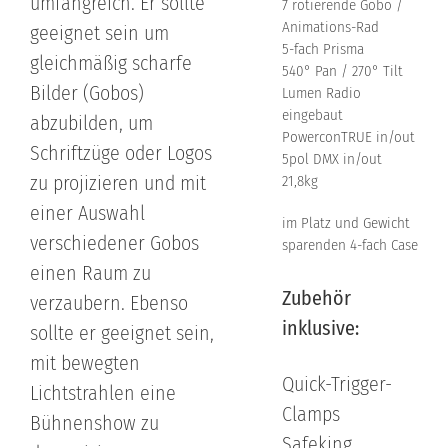
umfangreich. Er sollte
7 rotierende Gobo /
Animations-Rad
geeignet sein um
5-fach Prisma
gleichmäßig scharfe
540° Pan / 270° Tilt
Bilder (Gobos)
Lumen Radio
eingebaut
abzubilden, um
PowerconTRUE in/out
Schriftzüge oder Logos
5pol DMX in/out
zu projizieren und mit
21,8kg
einer Auswahl
im Platz und Gewicht
verschiedener Gobos
sparenden 4-fach Case
einen Raum zu
Zubehör
verzaubern. Ebenso
inklusive:
sollte er geeignet sein,
mit bewegten
Quick-Trigger-
Lichtstrahlen eine
Clamps
Bühnenshow zu
Safeking