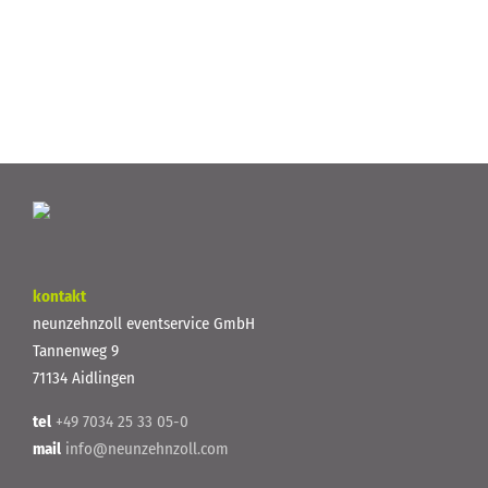
ULXD Regen Sonne Matsch Staub 12.000 Personen Jedes Jahr an
Pfingsten veranstalten die [...]
kontakt
neunzehnzoll eventservice GmbH
Tannenweg 9
71134 Aidlingen
tel
+49 7034 25 33 05-0
mail
info@neunzehnzoll.com